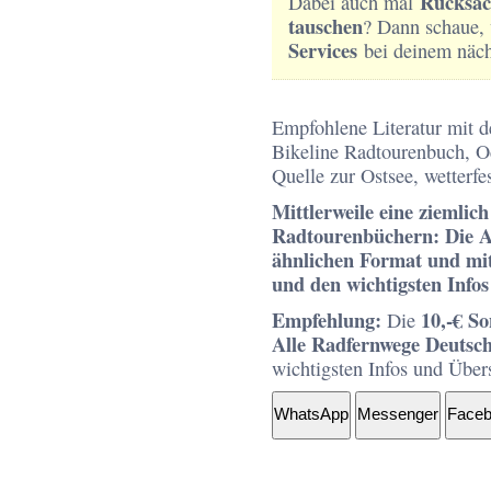
Rucksac
Dabei auch mal
tauschen
? Dann schaue,
Services
bei deinem näch
Empfohlene Literatur mit de
Bikeline Radtourenbuch, O
Quelle zur Ostsee, wetterfes
Mittlerweile eine ziemlich
Radtourenbüchern: Die A
ähnlichen Format und mit 
und den wichtigsten Infos
Empfehlung:
10,-€ S
Die
Alle Radfernwege Deutsc
wichtigsten Infos und Über
WhatsApp
Messenger
Face