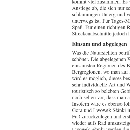
kommt viel zusammen. Es we
Anstiege ab, die sich nur s
schlammigen Untergrund v
unterwegs ist. Für Tages-Mo
Spaß. Für einen richtigen 
Streckenabschnitte jedoch h
Einsam und abgelegen
Was die Natursichten betrif
schöner. Die abgelegenen W
einsamsten Regionen des B
Bergregionen, wo man auf n
wird es möglich, dieses be
sehr individuelle Art und 
touristisch so belebten Ge
noch selten vor, dass man a
Insofern wäre es ebenso lo
Gora und Lwówek Słánki in
Fuß zurückzulegen und ers
wieder aufs Rad umzusteige
Lwówek Słánki werden die 