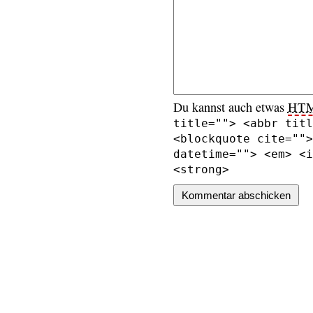
Du kannst auch etwas
HT
title=""> <abbr titl
<blockquote cite="">
datetime=""> <em> <i
<strong>