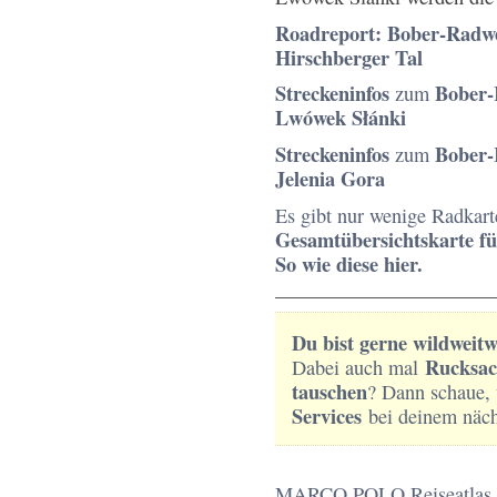
Roadreport: Bober-Radweg
Hirschberger Tal
Streckeninfos
Bober-
zum
Lwówek Słánki
Streckeninfos
Bober-
zum
Jelenia Gora
Es gibt nur wenige Radkart
Gesamtübersichtskarte fü
So wie diese hier.
______________________
Du bist gerne wildweit
Rucksac
Dabei auch mal
tauschen
? Dann schaue,
Services
bei deinem näch
MARCO POLO Reiseatlas Po