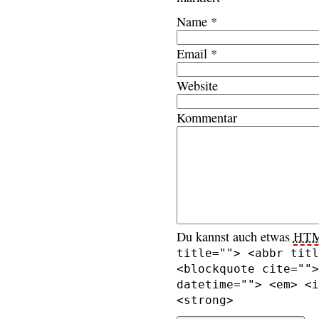
Name
*
Email
*
Website
Kommentar
Du kannst auch etwas
HT
title=""> <abbr titl
<blockquote cite="">
datetime=""> <em> <i
<strong>