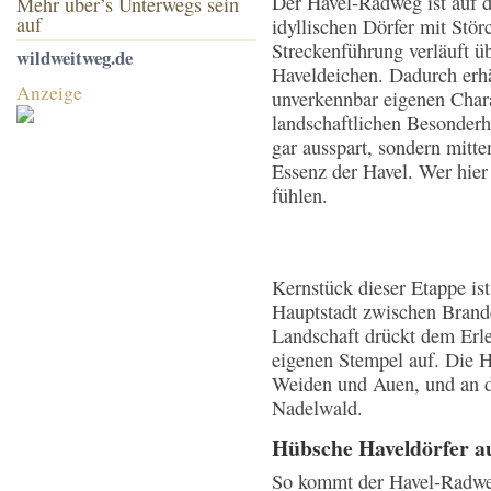
Der Havel-Radweg ist auf d
Mehr über’s Unterwegs sein
auf
idyllischen Dörfer mit Stör
Streckenführung verläuft ü
wildweitweg.de
Haveldeichen. Dadurch erh
Anzeige
unverkennbar eigenen Chara
landschaftlichen Besonderhe
gar ausspart, sondern mitten
Essenz der Havel. Wer hier 
fühlen.
Kernstück dieser Etappe ist
Hauptstadt zwischen Brand
Landschaft drückt dem Erl
eigenen Stempel auf. Die H
Weiden und Auen, und an d
Nadelwald.
Hübsche Haveldörfer a
So kommt der Havel-Radweg