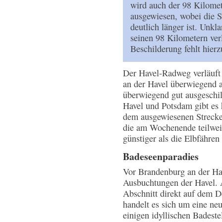
wird auch der 98 Kilome
ausgewiesen, wobei die 
deutlich länger ist. Unkl
seinen 98 Kilometern ver
Beschilderung fehlt hierz
Der Havel-Radweg verläuft
an der Havel überwiegend a
überwiegend gut ausgeschi
Havel und Potsdam gibt es
dem ausgewiesenen Streckenv
die am Wochenende teilweis
günstiger als die Elbfähren 
Badeseenparadies
Vor Brandenburg an der Hav
Ausbuchtungen der Havel. A
Abschnitt direkt auf dem D
handelt es sich um eine ne
einigen idyllischen Badeste