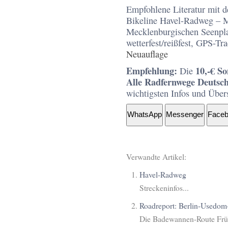
Empfohlene Literatur mit de
Bikeline Havel-Radweg – M
Mecklenburgischen Seenplat
wetterfest/reißfest, GPS-T
Neuauflage
Empfehlung:
10,-€ S
Die
Alle Radfernwege Deutsc
wichtigsten Infos und Über
WhatsApp
Messenger
Face
Verwandte Artikel:
Havel-Radweg
Streckeninfos...
Roadreport: Berlin-Usedo
Die Badewannen-Route Früh