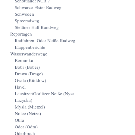
Schottland: NCR 7
Schwarze-Elster-Radweg
Schweden
Spreeradweg
Stettiner Haff Rundweg
Reportagen
Radfahren: Oder-Neiße-Radweg
Etappenberichte
Wasserwanderwege
Berounka
Bóbr (Bober)
Drawa (Drage)
Gwda (Küddow)
Havel
Lausitzer/Görlitzer Neiße (Nysa
Luzycka)
Mysla (Mietzel)
Notec (Netze)
Obra
Oder (Odra)
Oderbruch