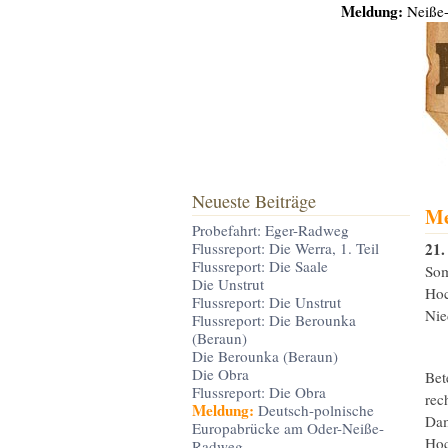
Meldung:
Neiße-
Neueste Beiträge
Me
Probefahrt: Eger-Radweg
21.
Flussreport: Die Werra, 1. Teil
Flussreport: Die Saale
Som
Die Unstrut
Hoc
Flussreport: Die Unstrut
Nie
Flussreport: Die Berounka
(Beraun)
Die Berounka (Beraun)
Die Obra
Bet
Flussreport: Die Obra
rec
Meldung:
Deutsch-polnische
Dam
Europabrücke am Oder-Neiße-
Hoc
Radweg