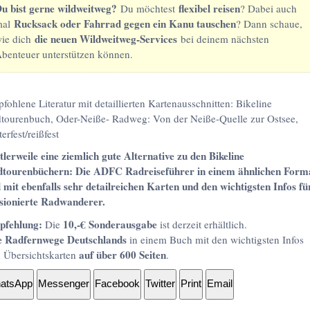
u bist gerne wildweitweg?
flexibel reisen
Du möchtest
? Dabei auch
Rucksack oder Fahrrad gegen ein Kanu tauschen
mal
? Dann schaue,
die neuen Wildweitweg-Services
ie dich
bei deinem nächsten
benteuer unterstützen können.
fohlene Literatur mit detaillierten Kartenausschnitten: Bikeline
tourenbuch, Oder-Neiße- Radweg: Von der Neiße-Quelle zur Ostsee,
erfest/reißfest
tlerweile eine ziemlich gute Alternative zu den Bikeline
tourenbüchern: Die ADFC Radreiseführer in einem ähnlichen Form
 mit ebenfalls sehr detailreichen Karten und den wichtigsten Infos fü
sionierte Radwanderer.
fehlung:
10,-€ Sonderausgabe
Die
ist derzeit erhältlich.
e Radfernwege Deutschlands
in einem Buch mit den wichtigsten Infos
auf über 600 Seiten
 Übersichtskarten
.
atsApp
Messenger
Facebook
Twitter
Print
Email