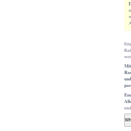
D
w
A
Emp
Rad
wett
Mit
Rad
und
pas
Emp
All
und
Wh