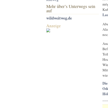
mög
Mehr über’s Unterwegs sein
Kub
auf
Lau
wildweitweg.de
Abe
Anzeige
Ala
noc
Auc
Bef
Tei
Hoc
Wie
Mit
wie
Die
Ode
Höh
__