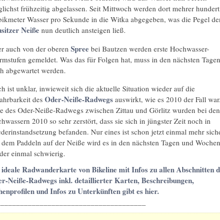
lichst frühzeitig abgelassen. Seit Mittwoch werden dort mehrer hundert
ikmeter Wasser pro Sekunde in die Witka abgegeben, was die Pegel de
sitzer Neiße
nun deutlich ansteigen ließ.
Spree
r auch von der oberen
bei Bautzen werden erste Hochwasser-
rmstufen gemeldet. Was das für Folgen hat, muss in den nächsten Tage
h abgewartet werden.
h ist unklar, inwieweit sich die aktuelle Situation wieder auf die
Oder-Neiße-Radwegs
ahrbarkeit des
auswirkt, wie es 2010 der Fall war
le des Oder-Neiße-Radwegs zwischen Zittau und Görlitz wurden bei den
hwassern 2010 so sehr zerstört, dass sie sich in jüngster Zeit noch in
derinstandsetzung befanden. Nur eines ist schon jetzt einmal mehr siche
 dem Paddeln auf der Neiße wird es in den nächsten Tagen und Woche
der einmal schwierig.
 ideale Radwanderkarte von Bikeline mit Infos zu allen Abschnitten d
r-Neiße-Radwegs inkl. detaillierter Karten, Beschreibungen,
enprofilen und Infos zu Unterkünften gibt es hier.
______________________________________