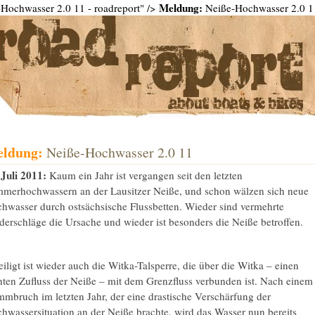
Meldung:
Hochwasser 2.0 11 - roadreport" />
Neiße-Hochwasser 2.0 11
ldung:
Neiße-Hochwasser 2.0 11
 Juli 2011:
Kaum ein Jahr ist vergangen seit den letzten
merhochwassern an der Lausitzer Neiße, und schon wälzen sich neue
hwasser durch ostsächsische Flussbetten. Wieder sind vermehrte
derschläge die Ursache und wieder ist besonders die Neiße betroffen.
eiligt ist wieder auch die Witka-Talsperre, die über die Witka – einen
hten Zufluss der Neiße – mit dem Grenzfluss verbunden ist. Nach einem
mbruch im letzten Jahr, der eine drastische Verschärfung der
hwassersituation an der Neiße brachte, wird das Wasser nun bereits