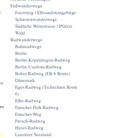
Fußwanderwege
r
Forststeig / Elbsandsteingebirge
Schienenwanderwege
Südliche Weinstrasse / Pfälzer
Wald
n
Radwanderwege
Bahnradwege
Berlin
Berlin-Kopenhagen-Radweg
.
Berlin-Usedom-Radweg
Bober-Radweg (ER 6 Route)
Dänemark
r:
Eger-Radweg (Tschechien Route
n
6)
Elbe-Radweg
es
Emscher Park-Radweg
Emscher-Weg
Frosch-Radweg
Havel-Radweg
Lausitzer Seenland