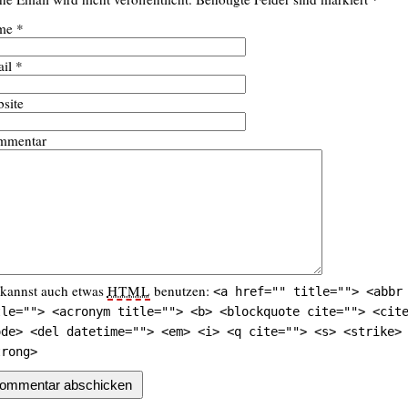
me
*
il
*
site
mmentar
kannst auch etwas
HTML
benutzen:
<a href="" title=""> <abbr
tle=""> <acronym title=""> <b> <blockquote cite=""> <cit
ode> <del datetime=""> <em> <i> <q cite=""> <s> <strike>
trong>