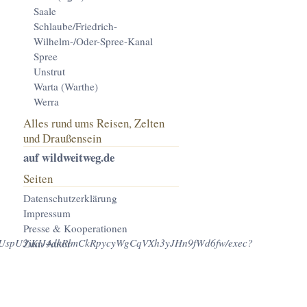
Saale
Schlaube/Friedrich-
Wilhelm-/Oder-Spree-Kanal
Spree
Unstrut
Warta (Warthe)
Werra
Alles rund ums Reisen, Zelten
und Draußensein
auf wildweitweg.de
Seiten
Datenschutzerklärung
Impressum
Presse & Kooperationen
hkmhUspU3iKIJ4dkRlmCkRpycyWgCqVXh3yJHn9fWd6fw/exec?
Zum Autor