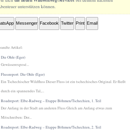
benteuer unterstützen können.
atsApp
Messenger
Facebook
Twitter
Print
Email
andte Artikel:
Die Ohře (Eger)
Gewässerexposé...
Flussreport: Die Ohře (Eger)
Ein Tschechischer Wildfluss Dieser Fluss ist ein tschechisches Original. Er fließt
durch ein spannendes Tal,...
Roadreport: Elbe-Radweg – Etappe Böhmen/Tschechien, 1. Teil
Der Anfang in der Stadt am anderen Fluss Gleich am Anfang etwas zum
Mitschreiben: Der...
Roadreport: Elbe-Radweg – Etappe Böhmen/Tschechien, 2. Teil