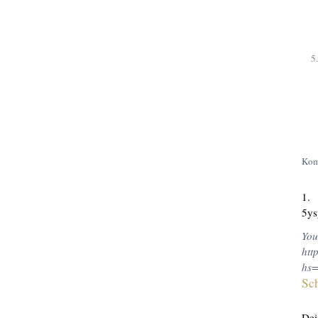
Kom
5ys
You
htt
hs
Sc
Dei