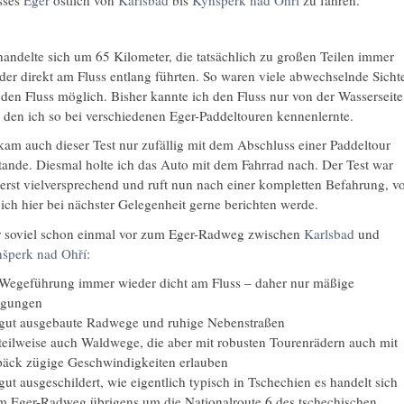
handelte sich um 65 Kilometer, die tatsächlich zu großen Teilen immer
der direkt am Fluss entlang führten. So waren viele abwechselnde Sicht
 den Fluss möglich. Bisher kannte ich den Fluss nur von der Wasserseite
, den ich so bei verschiedenen Eger-Paddeltouren kennenlernte.
kam auch dieser Test nur zufällig mit dem Abschluss einer Paddeltour
tande. Diesmal holte ich das Auto mit dem Fahrrad nach. Der Test war
erst vielversprechend und ruft nun nach einer kompletten Befahrung, v
 ich hier bei nächster Gelegenheit gerne berichten werde.
 soviel schon einmal vor zum Eger-Radweg zwischen
Karlsbad
und
šperk nad Ohří
:
Wegeführung immer wieder dicht am Fluss – daher nur mäßige
igungen
gut ausgebaute Radwege und ruhige Nebenstraßen
teilweise auch Waldwege, die aber mit robusten Tourenrädern auch mit
äck zügige Geschwindigkeiten erlauben
gut ausgeschildert, wie eigentlich typisch in Tschechien es handelt sich
m Eger-Radweg übrigens um die Nationalroute 6 des tschechischen