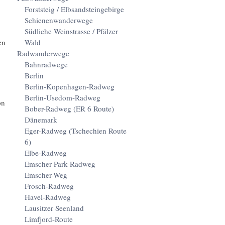
Forststeig / Elbsandsteingebirge
Schienenwanderwege
Südliche Weinstrasse / Pfälzer
en
Wald
Radwanderwege
Bahnradwege
Berlin
Berlin-Kopenhagen-Radweg
Berlin-Usedom-Radweg
on
Bober-Radweg (ER 6 Route)
Dänemark
Eger-Radweg (Tschechien Route
6)
Elbe-Radweg
Emscher Park-Radweg
Emscher-Weg
Frosch-Radweg
Havel-Radweg
Lausitzer Seenland
Limfjord-Route