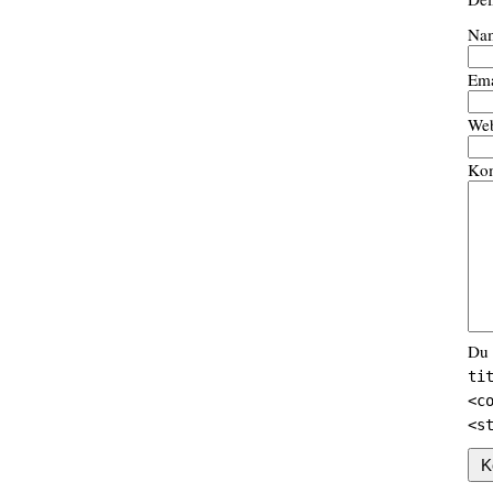
Na
Ema
Web
Ko
Du 
ti
<c
<s