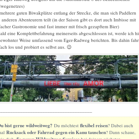
wegenetzes)
mehrere guten Biwakplätze entlang der Strecke, die man sich Paddlern
 anderen Abenteurern teilt (in der Saison gibt es dort auch Imbisse mit
facher Gastronomie und fast immer mit frisch gezapftem Bier)
ald eine Komplettbefahrung meinerseits abgeschlossen ist, werde ich hi
gewohnter Weise umfassend vom Eger-Radweg berichten. Bis dahin fahr
fach los und probiert es selbst aus. 😉
______________________________________
u bist gerne wildweitweg?
flexibel reisen
Du möchtest
? Dabei auch
Rucksack oder Fahrrad gegen ein Kanu tauschen
mal
? Dann schaue,
die neuen Wildweitweg-Services
ie dich
bei deinem nächsten