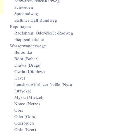
Schwarze-Elster-Radweg
Schweden
Spreeradweg
Stettiner Haff Rundweg
Reportagen
Radfahren: Oder-Neiße-Radweg
Etappenberichte
Wasserwanderwege
Berounka
Bóbr (Bober)
Drawa (Drage)
Gwda (Küddow)
Havel
Lausitzer/Görlitzer Neiße (Nysa
Luzycka)
Mysla (Mietzel)
Notec (Netze)
Obra
Oder (Odra)
Oderbruch
Ohře (Eger)