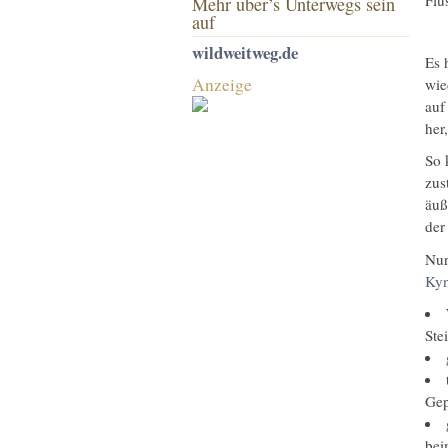
Mehr über’s Unterwegs sein
auf
wildweitweg.de
Es 
Anzeige
wie
auf
her
So 
zus
äuß
der
Nur
Kyn
Ste
Gep
bei