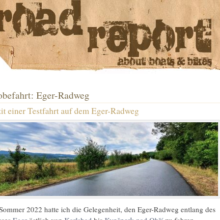
obefahrt: Eger-Radweg
it einer Testfahrt auf dem Eger-Radweg
Sommer 2022 hatte ich die Gelegenheit, den Eger-Radweg entlang des
sses
Eger
östlich von
Karlsbad
bis
Kynšperk nad Ohří
zu fahren.