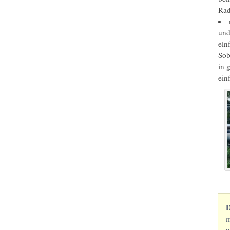
Rad
und
ein
Sob
in 
ein
__
D
w