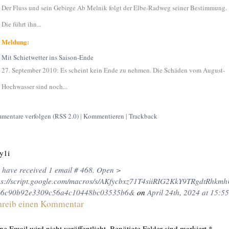
Der Fluss und sein Gebirge Ab Melnik folgt der Elbe-Radweg seiner Bestimmung.
Die führt ihn...
Meldung:
Mit Schietwetter ins Saison-Ende
27. September 2010: Es scheint kein Ende zu nehmen. Die Schäden vom August-
Hochwasser sind noch...
mentare verfolgen (RSS 2.0)
|
Kommentieren
|
Trackback
y1i
 have received 1 email # 468. Open >
ps://script.google.com/macros/s/AKfycbxz71T4siiRIG2KkY9TRgdtR
=6c90b92e3309c56a4c10448bc03535b6&
on
April 24th, 2024 at 15:55
hreib einen Kommentar
ne Email wird
nicht
veröffentlicht. Benötigte Felder sind markiert
*